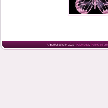
© Bärbel Schäfer 2010 -
Aviso legal
/
Política de pri